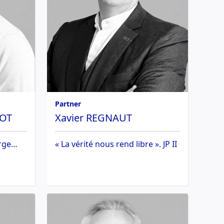
Partner
DOT
Xavier REGNAUT
arge…
« La vérité nous rend libre ». JP II