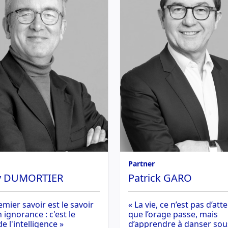
Partner
y DUMORTIER
Patrick GARO
emier savoir est le savoir
« La vie, ce n’est pas d’att
ignorance : c'est le
que l’orage passe, mais
e l'intelligence »
d’apprendre à danser sou