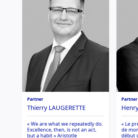
Partner
Partner
Thierry LAUGERETTE
Henr
« We are what we repeatedly do.
« Le pr
Excellence, then, is not an act,
de mon 
but a habit » Aristotle
début d