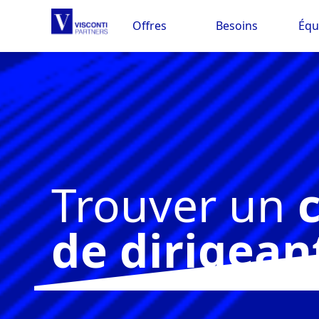
Offres
Besoins
Équ
Trouver un
c
de dirigean