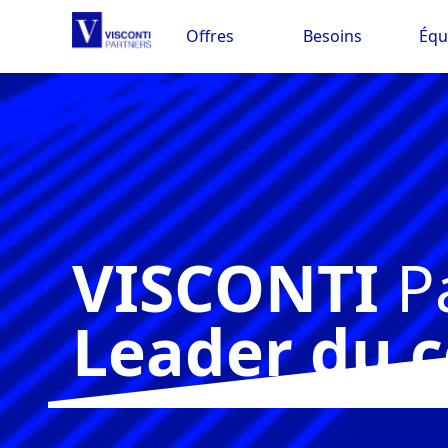
Offres
Besoins
Équ
VISCONTI
P
Leader du c