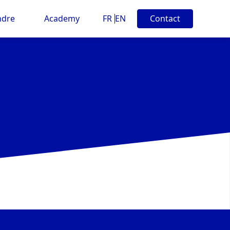
ndre
Academy
FR
EN
Contact
rigeant