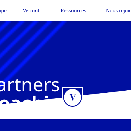
ipe
Visconti
Ressources
Nous rejoi
artners
oaching de di