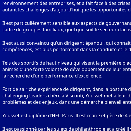
l’environnement des entreprises, et a fait face à des crises
autant les challenges d’aujourd’hui que les opportunités 
Il est particulièrement sensible aux aspects de gouverna
cadre de groupes familiaux, quel que soit le secteur d’activ
Il est aussi convaincu qu’un dirigeant épanoui, qui connaît
compétences, est plus performant dans la conduite et le
Tels des sportifs de haut niveau qui visent la première pla
animés d’une forte volonté de développement de leur ent
la recherche d’une performance d’excellence.
Fort de sa riche expérience de dirigeant, dans la posture
challenging Leaders chère à Visconti, Youssef met à leur 
problèmes et des enjeux, dans une démarche bienveillante 
Youssef est diplômé d’HEC Paris. Il est marié et père de 4 
Il est passionné par les sujets de philanthropie et a créé i