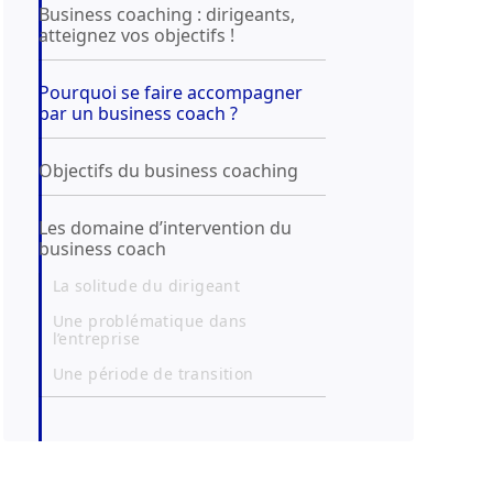
Business coaching : dirigeants,
atteignez vos objectifs !
Pourquoi se faire accompagner
par un business coach ?
Objectifs du business coaching
Les domaine d’intervention du
business coach
La solitude du dirigeant
Une problématique dans
l’entreprise
Une période de transition