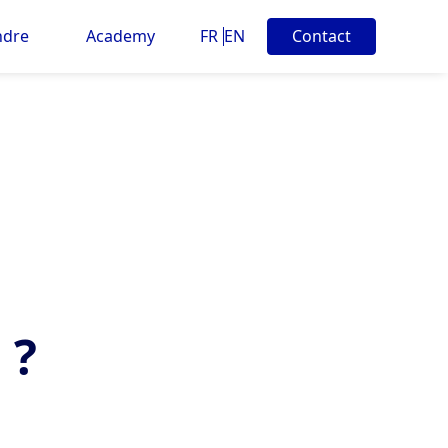
ndre
Academy
FR
EN
Contact
 ?