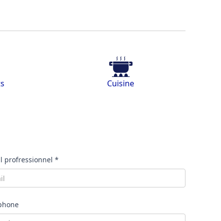
ts
Cuisine
l profressionnel *
phone