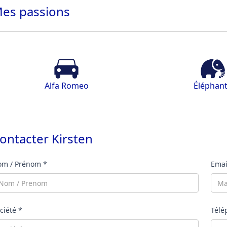
es
passions
Alfa Romeo
Éléphan
ontacter
Kirsten
m / Prénom *
Emai
ciété *
Télé