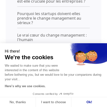
est-elle cruciale pour les entreprises ?
Pourquoi les startups doivent-elles
prendre le change management au
sérieux ?
Le vrai cœur du change management :
l'humain
Hi there!
Quelles sont les étapes clé d’un
We're the cookies
processus de gestion du changement ?
Phase préparatoire : diagnostic de la
We waited to make sure that you were
situation
interested in the content of this website
before bothering you, but we would love to be your companions during
1. Construire un plan de gestion du
your visit...
changement structuré
Here’s why we use cookies.
2. Déployer les changements
opérationnels
Consents verified by
3. Accompagner la montée en
No, thanks
I want to choose
Ok!
compétences des équipes