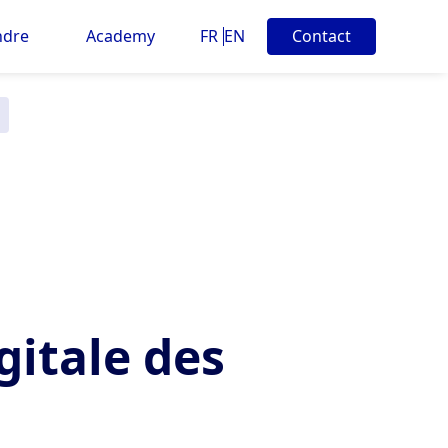
ndre
Academy
FR
EN
Contact
gitale des