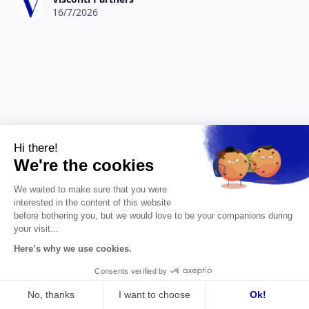
16/7/2026
Hi there!
We're the cookies
We waited to make sure that you were
interested in the content of this website
before bothering you, but we would love to be your companions during
your visit...
Stratégie d'entreprise
8 min
Here’s why we use cookies.
Choose France : 93 milliards pour les
Consents verified by
autres. Et pour votre PME, qui
No, thanks
I want to choose
Ok!
investit ?