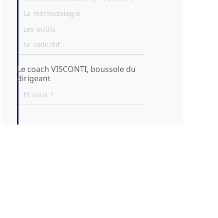
La méthodologie
Les outils
Le collectif
Le coach VISCONTI, boussole du
dirigeant
Et vous ?