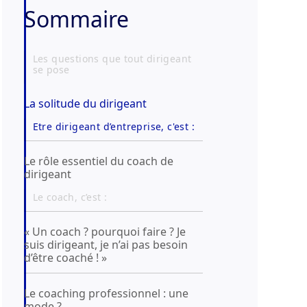
Sommaire
Les questions que tout dirigeant
se pose
La solitude du dirigeant
Etre dirigeant d’entreprise, c'est :
Le rôle essentiel du coach de
dirigeant
Le coach, c’est :
« Un coach ? pourquoi faire ? Je
suis dirigeant, je n’ai pas besoin
d’être coaché ! »
Le coaching professionnel : une
mode ?