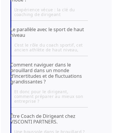
L’expérience vécue : la clé du
coaching de dirigeant
Le parallèle avec le sport de haut
niveau
C’est le rôle du coach sportif, cet
ancien athlète de haut niveau,
Comment naviguer dans le
brouillard dans un monde
d’incertitudes et de fluctuations
grandissantes ?
Et donc pour le dirigeant,
comment préparer au mieux son
entreprise ?
Être Coach de Dirigeant chez
VISCONTI PARTNERS.
Une boussole dans le brouillard ?