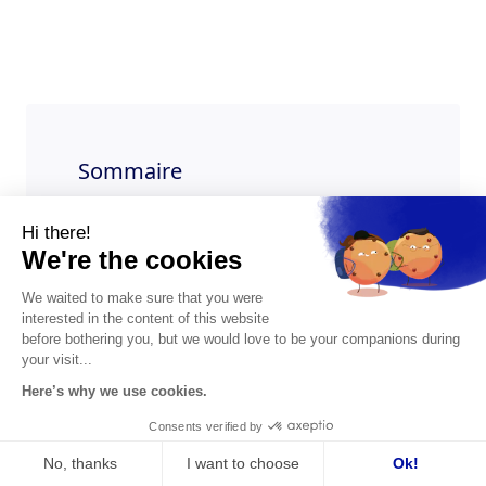
Sommaire
Qu’est-ce que la performance
Hi there!
organisationnelle et en quoi est-elle
We're the cookies
essentielle à une décision stratégique
efficace ?
We waited to make sure that you were
interested in the content of this website
Définition de la performance
before bothering you, but we would love to be your companions during
organisationnelle
your visit...
Here’s why we use cookies.
Pourquoi la performance
organisationnelle doit être une priorité
Consents verified by
pour votre entreprise ?
No, thanks
I want to choose
Ok!