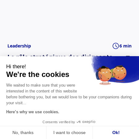
Leadership
6 min
Le rôle stratégique des dirigeants
dans la compétitivité
Hi there!
We're the cookies
La compétitivité d'une entreprise commence par la
clarté stratégique de son dirigeant. Vision, capacité
We waited to make sure that you were
d'arbitrage et lucidité : comment l'accompagnement
interested in the content of this website
dirigeant en fait un avantage durable.
before bothering you, but we would love to be your companions during
your visit...
Here’s why we use cookies.
Visconti Partners
Consents verified by
28/7/2026
No, thanks
I want to choose
Ok!