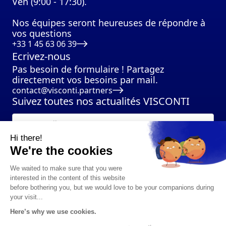
Ven (9:00 - 17:30).
Nos équipes seront heureuses de répondre à
vos questions
+33 1 45 63 06 39
Ecrivez-nous
Pas besoin de formulaire ! Partagez
directement vos besoins par mail.
contact@visconti.partners
Suivez toutes nos actualités VISCONTI
Hi there!
We're the cookies
We waited to make sure that you were
interested in the content of this website
before bothering you, but we would love to be your companions during
your visit...
Here’s why we use cookies.
©2024 VISCONTI Partners I Tous droits réservés