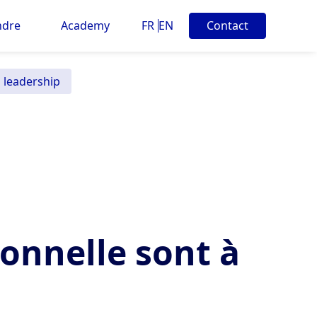
ndre
Academy
FR
EN
Contact
u leadership
ionnelle sont à